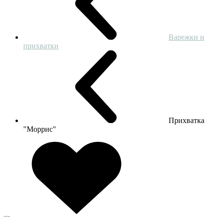
Варежки и
прихватки
Прихватка
"Моррис"