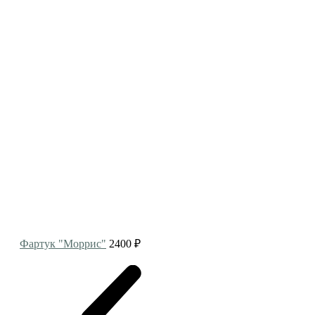
Фартук "Моррис"
2400 ₽