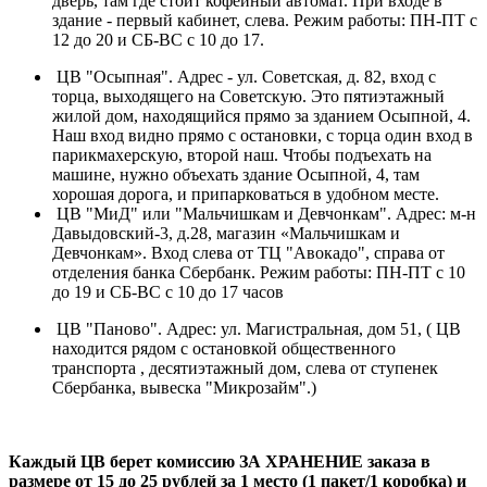
дверь, там где стоит кофейный автомат. При входе в
здание - первый кабинет, слева. Режим работы: ПН-ПТ с
12 до 20 и СБ-ВС с 10 до 17.
ЦВ "Осыпная". Адрес - ул. Советская, д. 82, вход с
торца, выходящего на Советскую. Это пятиэтажный
жилой дом, находящийся прямо за зданием Осыпной, 4.
Наш вход видно прямо с остановки, с торца один вход в
парикмахерскую, второй наш. Чтобы подъехать на
машине, нужно объехать здание Осыпной, 4, там
хорошая дорога, и припарковаться в удобном месте.
ЦВ "МиД" или "Мальчишкам и Девчонкам". Адрес: м-н
Давыдовский-3, д.28, магазин «Мальчишкам и
Девчонкам». Вход слева от ТЦ "Авокадо", справа от
отделения банка Сбербанк. Режим работы: ПН-ПТ с 10
до 19 и СБ-ВС с 10 до 17 часов
ЦВ "Паново". Адрес: ул. Магистральная, дом 51, ( ЦВ
находится рядом с остановкой общественного
транспорта , десятиэтажный дом, слева от ступенек
Сбербанка, вывеска "Микрозайм".)
Каждый ЦВ берет комиссию ЗА ХРАНЕНИЕ заказа в
размере от 15 до 25 рублей за 1 место (1 пакет/1 коробка) и