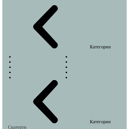
Категории
Веточки
Джунгли
Колибри
Летний сад
Лимоны
Моррис
Пальма
Туаль Де Жуи
Эвкалипт
Новый год
Категории
Скатерти