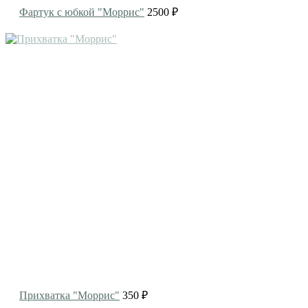
Фартук с юбкой "Моррис"
2500 ₽
Прихватка "Моррис"
350 ₽