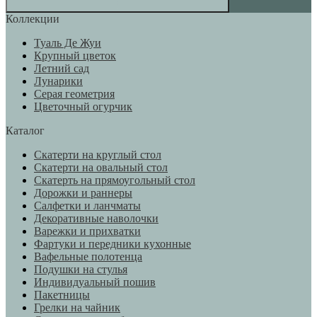
Коллекции
Туаль Де Жуи
Крупный цветок
Летний сад
Лунарики
Серая геометрия
Цветочный огурчик
Каталог
Скатерти на круглый стол
Скатерти на овальный стол
Скатерть на прямоугольный стол
Дорожки и раннеры
Салфетки и ланчматы
Декоративные наволочки
Варежки и прихватки
Фартуки и передники кухонные
Вафельные полотенца
Подушки на стулья
Индивидуальный пошив
Пакетницы
Грелки на чайник