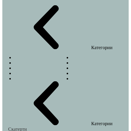
Категории
Веточки
Джунгли
Колибри
Летний сад
Лимоны
Моррис
Пальма
Туаль Де Жуи
Эвкалипт
Новый год
Категории
Скатерти