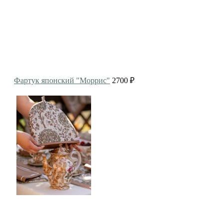
Фартук японский "Моррис"
2700 ₽