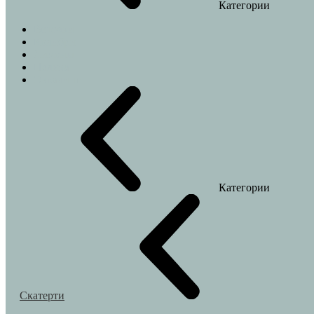
Категории
Веточки
Колибри
Лимоны
Пальма
Эвкалипт
Категории
Скатерти