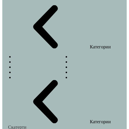
Категории
Веточки
Джунгли
Колибри
Летний сад
Лимоны
Моррис
Пальма
Туаль Де Жуи
Эвкалипт
Новый год
Категории
Скатерти