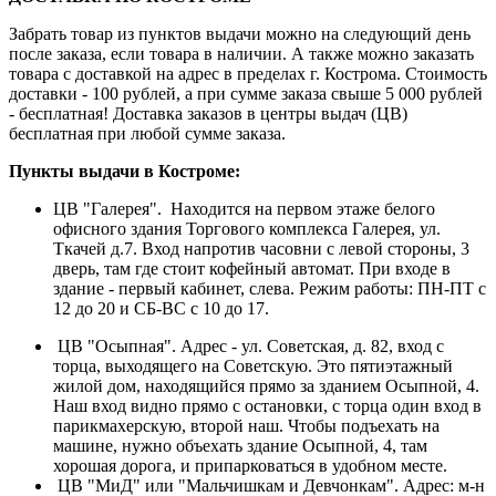
Забрать товар из пунктов выдачи можно на следующий день
после заказа, если товара в наличии. А также можно заказать
товара с доставкой на адрес в пределах г. Кострома. Стоимость
доставки - 100 рублей, а при сумме заказа свыше 5 000 рублей
- бесплатная! Доставка заказов в центры выдач (ЦВ)
бесплатная при любой сумме заказа.
Пункты выдачи в Костроме:
ЦВ "Галерея". Находится на первом этаже белого
офисного здания Торгового комплекса Галерея, ул.
Ткачей д.7. Вход напротив часовни с левой стороны, 3
дверь, там где стоит кофейный автомат. При входе в
здание - первый кабинет, слева. Режим работы: ПН-ПТ с
12 до 20 и СБ-ВС с 10 до 17.
ЦВ "Осыпная". Адрес - ул. Советская, д. 82, вход с
торца, выходящего на Советскую. Это пятиэтажный
жилой дом, находящийся прямо за зданием Осыпной, 4.
Наш вход видно прямо с остановки, с торца один вход в
парикмахерскую, второй наш. Чтобы подъехать на
машине, нужно объехать здание Осыпной, 4, там
хорошая дорога, и припарковаться в удобном месте.
ЦВ "МиД" или "Мальчишкам и Девчонкам". Адрес: м-н