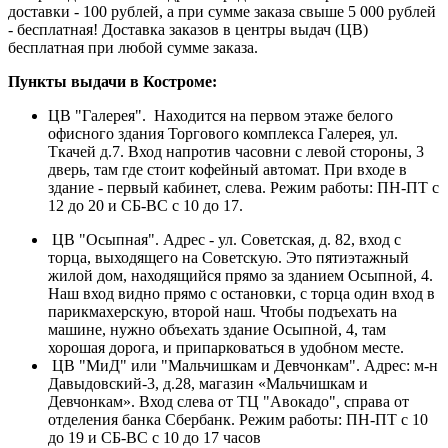
доставки - 100 рублей, а при сумме заказа свыше 5 000 рублей
- бесплатная! Доставка заказов в центры выдач (ЦВ)
бесплатная при любой сумме заказа.
Пункты выдачи в Костроме:
ЦВ "Галерея". Находится на первом этаже белого
офисного здания Торгового комплекса Галерея, ул.
Ткачей д.7. Вход напротив часовни с левой стороны, 3
дверь, там где стоит кофейный автомат. При входе в
здание - первый кабинет, слева. Режим работы: ПН-ПТ с
12 до 20 и СБ-ВС с 10 до 17.
ЦВ "Осыпная". Адрес - ул. Советская, д. 82, вход с
торца, выходящего на Советскую. Это пятиэтажный
жилой дом, находящийся прямо за зданием Осыпной, 4.
Наш вход видно прямо с остановки, с торца один вход в
парикмахерскую, второй наш. Чтобы подъехать на
машине, нужно объехать здание Осыпной, 4, там
хорошая дорога, и припарковаться в удобном месте.
ЦВ "МиД" или "Мальчишкам и Девчонкам". Адрес: м-н
Давыдовский-3, д.28, магазин «Мальчишкам и
Девчонкам». Вход слева от ТЦ "Авокадо", справа от
отделения банка Сбербанк. Режим работы: ПН-ПТ с 10
до 19 и СБ-ВС с 10 до 17 часов