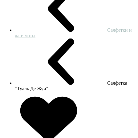
Салфетки и
ланчматы
Салфетка
"Туаль Де Жуи"