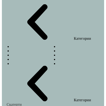
Категории
Веточки
Джунгли
Колибри
Летний сад
Лимоны
Моррис
Пальма
Туаль Де Жуи
Эвкалипт
Новый год
Категории
Скатерти