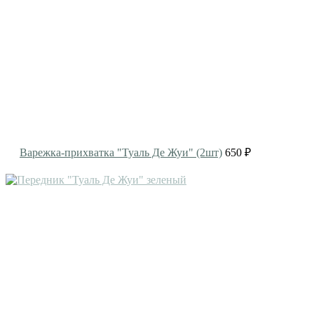
Варежка-прихватка "Туаль Де Жуи" (2шт)
650 ₽