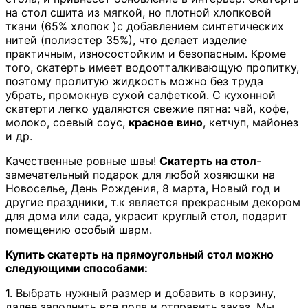
на стол сшита из мягкой, но плотной хлопковой
ткани (65% хлопок )с добавлением синтетических
нитей (полиэстер 35%), что делает изделие
практичным, износостойким и безопасным. Кроме
того, скатерть имеет водоотталкивающую пропитку,
поэтому пролитую жидкость можно без труда
убрать, промокнув сухой салфеткой. С кухонной
скатерти легко удаляются свежие пятна: чай, кофе,
молоко, соевый соус,
красное вино
, кетчуп, майонез
и др.
Качественные ровные швы!
Скатерть на стол
-
замечательный подарок для любой хозяюшки на
Новоселье, День Рождения, 8 марта, Новый год и
другие праздники, т.к является прекрасным декором
для дома или сада, украсит круглый стол, подарит
помещению особый шарм.
Купить скатерть на прямоугольный стол можно
следующими способами:
1. Выбрать нужный размер и добавить в корзину,
далее заполнить все поля и отправить заказ. Мы