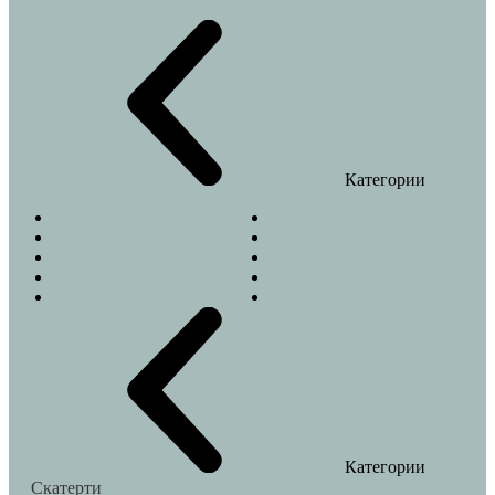
Категории
Веточки
Джунгли
Колибри
Летний сад
Лимоны
Моррис
Пальма
Туаль Де Жуи
Эвкалипт
Новый год
Категории
Скатерти