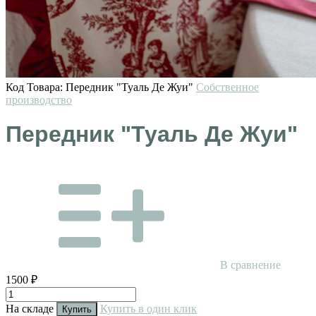
Код Товара:
Передник "Туаль Де Жуи"
Собственное
производство
Передник "Туаль Де Жуи"
В сравнение
1500 ₽
На складе
Купить в один клик
Купить