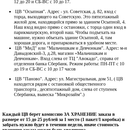
12 до 20 и СБ-ВС с 10 до 17.
ЦВ "Осыпная". Адрес - ул. Советская, д. 82, вход с
торца, выходящего на Советскую. Это пятиэтажный
жилой дом, находящийся прямо за зданием Осыпной, 4.
Наш вход видно прямо с остановки, с торца один вход в
парикмахерскую, второй наш. Чтобы подъехать на
машине, нужно объехать здание Осыпной, 4, там
хорошая дорога, и припарковаться в удобном месте.
ЦВ "МиД" или "Мальчишкам и Девчонкам". Адрес: м-н
Давыдовский-3, д.28, магазин «Мальчишкам и
Девчонкам». Вход слева от ТЦ "Авокадо", справа от
отделения банка Сбербанк. Режим работы: ПН-ПТ с 10
до 19 и СБ-ВС с 10 до 17 часов
ЦВ "Паново". Адрес: ул. Магистральная, дом 51, ( ЦВ
находится рядом с остановкой общественного
транспорта , десятиэтажный дом, слева от ступенек
Сбербанка, вывеска "Микрозайм".)
Каждый ЦВ берет комиссию ЗА ХРАНЕНИЕ заказа в
размере от 15 до 25 рублей за 1 место (1 пакет/1 коробка) и
забрать нужно будет в течении недели, иначе стоимость
хранения заказа может быть увеличена.