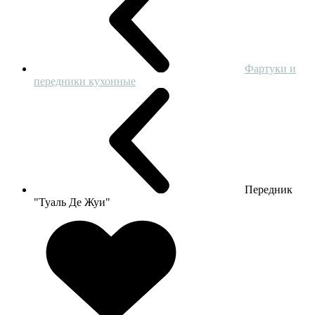
Фартуки и
передники кухонные
Передник
"Туаль Де Жуи"