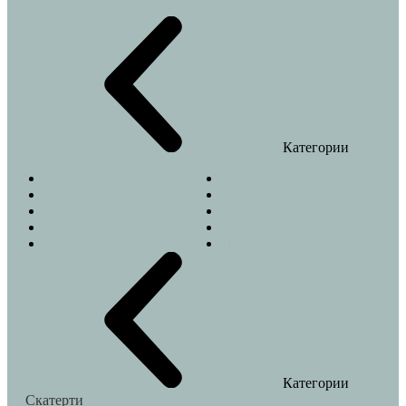
Категории
Веточки
Джунгли
Колибри
Летний сад
Лимоны
Моррис
Пальма
Туаль Де Жуи
Эвкалипт
Новый год
Категории
Скатерти