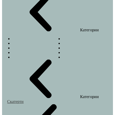
Категории
Веточки
Джунгли
Колибри
Летний сад
Лимоны
Моррис
Пальма
Туаль Де Жуи
Эвкалипт
Новый год
Категории
Скатерти