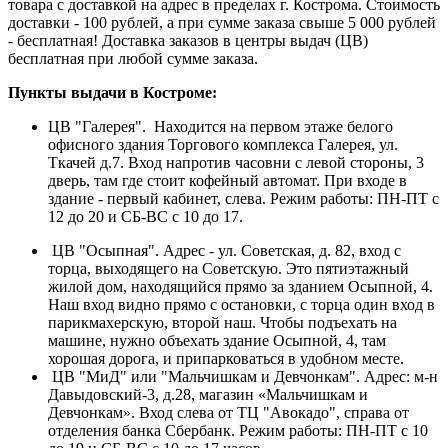
товара с доставкой на адрес в пределах г. Кострома. Стоимость
доставки - 100 рублей, а при сумме заказа свыше 5 000 рублей
- бесплатная! Доставка заказов в центры выдач (ЦВ)
бесплатная при любой сумме заказа.
Пункты выдачи в Костроме:
ЦВ "Галерея". Находится на первом этаже белого
офисного здания Торгового комплекса Галерея, ул.
Ткачей д.7. Вход напротив часовни с левой стороны, 3
дверь, там где стоит кофейный автомат. При входе в
здание - первый кабинет, слева. Режим работы: ПН-ПТ с
12 до 20 и СБ-ВС с 10 до 17.
ЦВ "Осыпная". Адрес - ул. Советская, д. 82, вход с
торца, выходящего на Советскую. Это пятиэтажный
жилой дом, находящийся прямо за зданием Осыпной, 4.
Наш вход видно прямо с остановки, с торца один вход в
парикмахерскую, второй наш. Чтобы подъехать на
машине, нужно объехать здание Осыпной, 4, там
хорошая дорога, и припарковаться в удобном месте.
ЦВ "МиД" или "Мальчишкам и Девчонкам". Адрес: м-н
Давыдовский-3, д.28, магазин «Мальчишкам и
Девчонкам». Вход слева от ТЦ "Авокадо", справа от
отделения банка Сбербанк. Режим работы: ПН-ПТ с 10