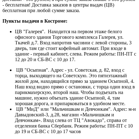
- бесплатная! Доставка заказов в центры выдач (ЦВ)
бесплатная при любой сумме заказа.
Пункты выдачи в Костроме:
ЦВ "Галерея". Находится на первом этаже белого
офисного здания Торгового комплекса Галерея, ул.
Ткачей д.7. Вход напротив часовни с левой стороны, 3
дверь, там где стоит кофейный автомат. При входе в
здание - первый кабинет, слева. Режим работы: ПН-ПТ с
12 до 20 и СБ-ВС с 10 до 17.
ЦВ "Осыпная". Адрес - ул. Советская, д. 82, вход с
торца, выходящего на Советскую. Это пятиэтажный
жилой дом, находящийся прямо за зданием Осыпной, 4.
Наш вход видно прямо с остановки, с торца один вход в
парикмахерскую, второй наш. Чтобы подъехать на
машине, нужно объехать здание Осыпной, 4, там
хорошая дорога, и припарковаться в удобном месте.
ЦВ "МиД" или "Мальчишкам и Девчонкам". Адрес: м-н
Давыдовский-3, д.28, магазин «Мальчишкам и
Девчонкам». Вход слева от ТЦ "Авокадо", справа от
отделения банка Сбербанк. Режим работы: ПН-ПТ с 10
до 19 и СБ-ВС с 10 до 17 часов