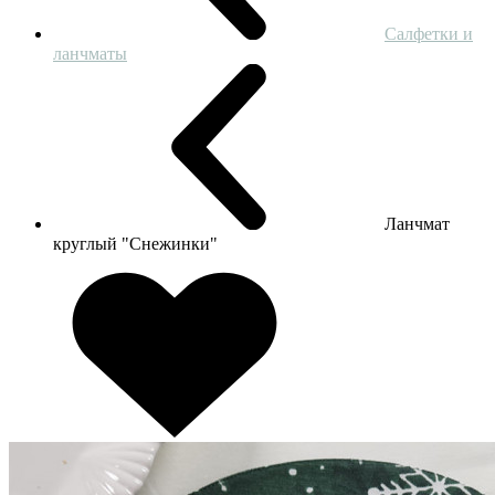
Салфетки и
ланчматы
Ланчмат
круглый "Снежинки"