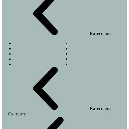
Категории
Веточки
Джунгли
Колибри
Летний сад
Лимоны
Моррис
Пальма
Туаль Де Жуи
Эвкалипт
Новый год
Категории
Скатерти