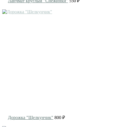
Ланчмат круглый "Снежинки"
550 ₽
Дорожка "Щелкунчик"
800 ₽