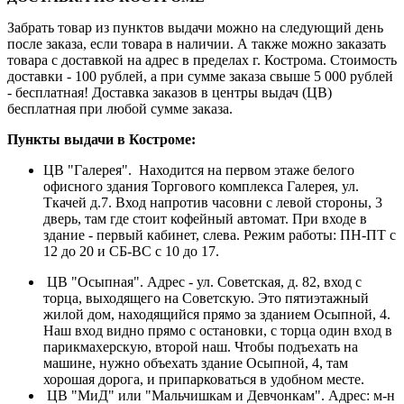
Забрать товар из пунктов выдачи можно на следующий день
после заказа, если товара в наличии. А также можно заказать
товара с доставкой на адрес в пределах г. Кострома. Стоимость
доставки - 100 рублей, а при сумме заказа свыше 5 000 рублей
- бесплатная! Доставка заказов в центры выдач (ЦВ)
бесплатная при любой сумме заказа.
Пункты выдачи в Костроме:
ЦВ "Галерея". Находится на первом этаже белого
офисного здания Торгового комплекса Галерея, ул.
Ткачей д.7. Вход напротив часовни с левой стороны, 3
дверь, там где стоит кофейный автомат. При входе в
здание - первый кабинет, слева. Режим работы: ПН-ПТ с
12 до 20 и СБ-ВС с 10 до 17.
ЦВ "Осыпная". Адрес - ул. Советская, д. 82, вход с
торца, выходящего на Советскую. Это пятиэтажный
жилой дом, находящийся прямо за зданием Осыпной, 4.
Наш вход видно прямо с остановки, с торца один вход в
парикмахерскую, второй наш. Чтобы подъехать на
машине, нужно объехать здание Осыпной, 4, там
хорошая дорога, и припарковаться в удобном месте.
ЦВ "МиД" или "Мальчишкам и Девчонкам". Адрес: м-н