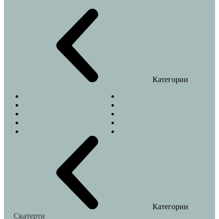
Категории
Веточки
Джунгли
Колибри
Летний сад
Лимоны
Моррис
Пальма
Туаль Де Жуи
Эвкалипт
Новый год
Категории
Скатерти