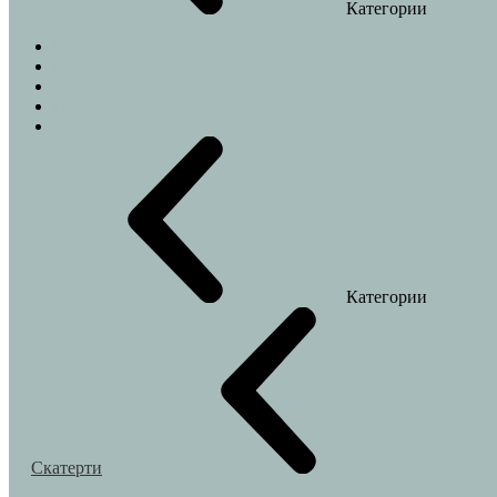
Категории
Веточки
Колибри
Лимоны
Пальма
Эвкалипт
Категории
Скатерти