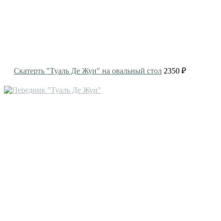
Скатерть "Туаль Де Жуи" на овальный стол
2350 ₽