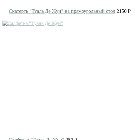
Скатерть "Туаль Де Жуи" на прямоугольный стол
2150 ₽
Салфетка "Туаль Де Жуи"
350 ₽