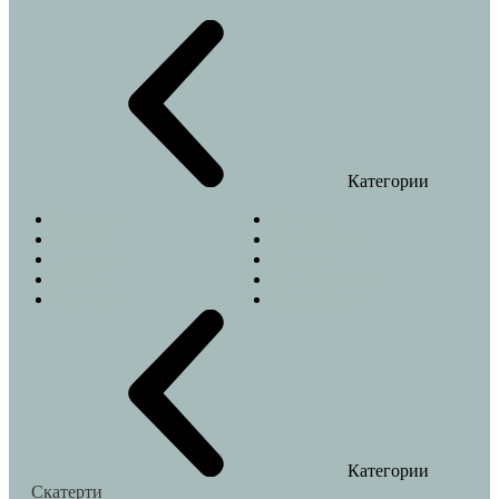
Категории
Веточки
Джунгли
Колибри
Летний сад
Лимоны
Моррис
Пальма
Туаль Де Жуи
Эвкалипт
Новый год
Категории
Скатерти