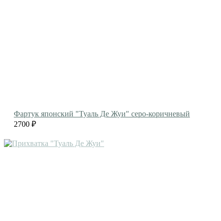
Фартук японский "Туаль Де Жуи" серо-коричневый
2700 ₽