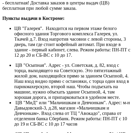
- бесплатная! Доставка заказов в центры выдач (ЦВ)
бесплатная при любой сумме заказа.
Пункты выдачи в Костроме:
ЦВ "Галерея". Находится на первом этаже белого
офисного здания Торгового комплекса Галерея, ул.
Ткачей д.7. Вход напротив часовни с левой стороны, 3
дверь, там где стоит кофейный автомат. При входе в
здание - первый кабинет, слева. Режим работы: ПН-ПТ с
12 до 20 и СБ-ВС с 10 до 17.
ЦВ "Осыпная". Адрес - ул. Советская, д. 82, вход с
торца, выходящего на Советскую. Это пятиэтажный
жилой дом, находящийся прямо за зданием Осыпной, 4.
Наш вход видно прямо с остановки, с торца один вход в
парикмахерскую, второй наш. Чтобы подъехать на
машине, нужно объехать здание Осыпной, 4, там
хорошая дорога, и припарковаться в удобном месте.
ЦВ "МиД" или "Мальчишкам и Девчонкам". Адрес: м-н
Давыдовский-3, д.28, магазин «Мальчишкам и
Девчонкам». Вход слева от ТЦ "Авокадо", справа от
отделения банка Сбербанк. Режим работы: ПН-ПТ с 10
до 19 и СБ-ВС с 10 до 17 часов