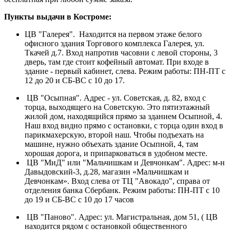
Пункты выдачи в Костроме:
ЦВ "Галерея". Находится на первом этаже белого
офисного здания Торгового комплекса Галерея, ул.
Ткачей д.7. Вход напротив часовни с левой стороны, 3
дверь, там где стоит кофейный автомат. При входе в
здание - первый кабинет, слева. Режим работы: ПН-ПТ с
12 до 20 и СБ-ВС с 10 до 17.
ЦВ "Осыпная". Адрес - ул. Советская, д. 82, вход с
торца, выходящего на Советскую. Это пятиэтажный
жилой дом, находящийся прямо за зданием Осыпной, 4.
Наш вход видно прямо с остановки, с торца один вход в
парикмахерскую, второй наш. Чтобы подъехать на
машине, нужно объехать здание Осыпной, 4, там
хорошая дорога, и припарковаться в удобном месте.
ЦВ "МиД" или "Мальчишкам и Девчонкам". Адрес: м-н
Давыдовский-3, д.28, магазин «Мальчишкам и
Девчонкам». Вход слева от ТЦ "Авокадо", справа от
отделения банка Сбербанк. Режим работы: ПН-ПТ с 10
до 19 и СБ-ВС с 10 до 17 часов
ЦВ "Паново". Адрес: ул. Магистральная, дом 51, ( ЦВ
находится рядом с остановкой общественного