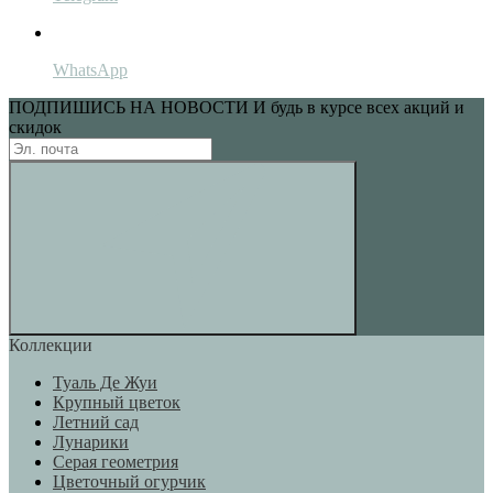
WhatsApp
ПОДПИШИСЬ НА НОВОСТИ
И будь в курсе всех акций и
скидок
Коллекции
Туаль Де Жуи
Крупный цветок
Летний сад
Лунарики
Серая геометрия
Цветочный огурчик