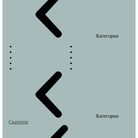
Категории
Веточки
Джунгли
Колибри
Летний сад
Лимоны
Моррис
Пальма
Туаль Де Жуи
Эвкалипт
Новый год
Категории
Скатерти