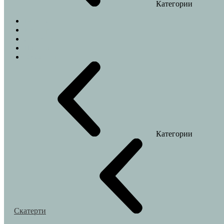
Категории
Веточки
Колибри
Лимоны
Пальма
Эвкалипт
Категории
Скатерти