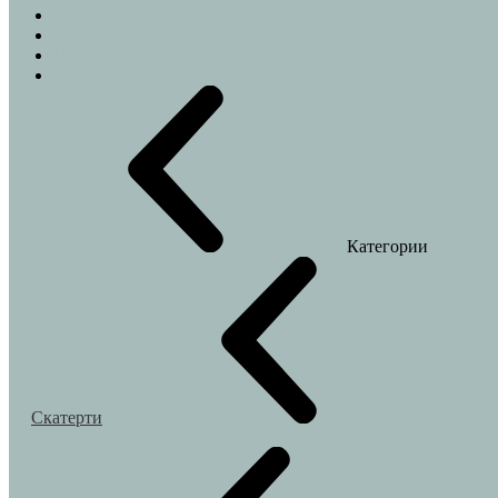
Колибри
Лимоны
Пальма
Эвкалипт
Категории
Скатерти